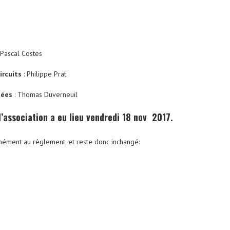
-Pascal Costes
ircuits
: Philippe Prat
nées
: Thomas Duverneuil
’association a eu lieu vendredi 18 nov 2017.
mément au règlement, et reste donc inchangé: