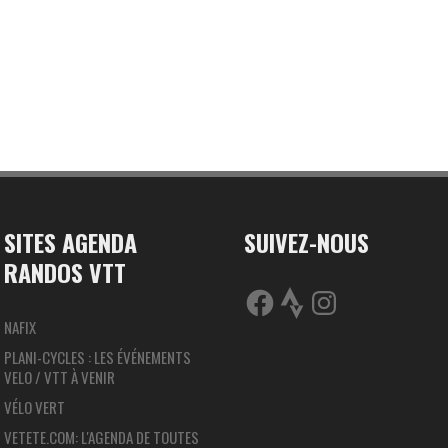
SITES AGENDA
SUIVEZ-NOUS
RANDOS VTT
FACEBOOK
STRAVA
INSTAGRAM
NAFIX
PLANI-CYCLES : LES ÉVÉNEMENTS
VELO / VTT À VENIR
VÉLO VERT
VETETE.COM: L'AGENDA DE TOUTES