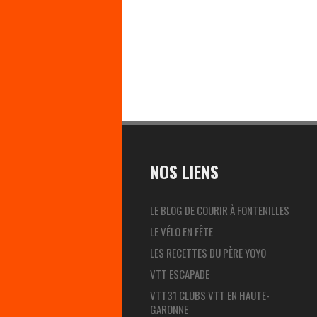
NOS LIENS
LE BLOG DE COURIR À FONTENILLES
LE VÉLO EN FÊTE
LES RECETTES DU PÈRE YOYO
VTT ESCAPADE
VTT31 CLUBS VTT EN HAUTE-
GARONNE