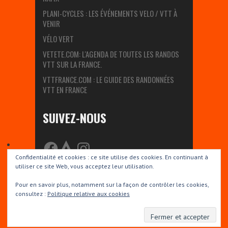
PLANI-CYCLES : LES ÉVÉNEMENTS VELO / VTT À
VENIR
VÉLO VERT
VETETE.COM: L'AGENDA DE TOUTES LES RANDOS
VTT SUR LA FRANCE.
VTTFRANCE.COM : LE GUIDE DES RANDONNÉES
VTT EN FRANCE
SUIVEZ-NOUS
FACEBOOK
STRAVA
INSTAGRAM
Confidentialité et cookies : ce site utilise des cookies. En continuant à
utiliser ce site Web, vous acceptez leur utilisation.
Pour en savoir plus, notamment sur la façon de contrôler les cookies,
Copyright © 2026 Fontenilles VTT. Proudly powered by
WordPress
.
consultez :
Politique relative aux cookies
BoldR design by
Iceable Themes
.