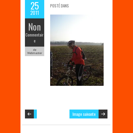
25
POSTÉ DANS
2011
Non
Commentair
e
de
Webmaster
Image suivante