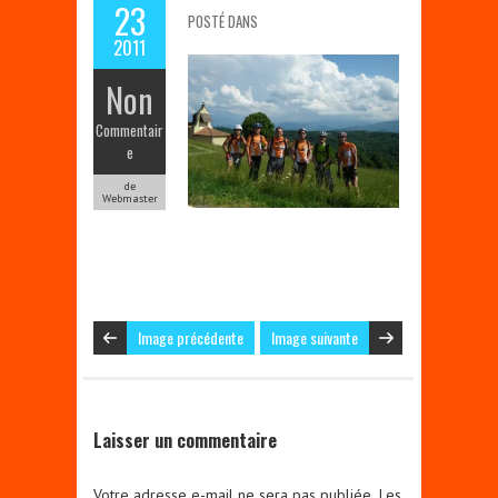
23
POSTÉ DANS
2011
Non
Commentair
e
de
Webmaster
Image précédente
Image suivante
Laisser un commentaire
Votre adresse e-mail ne sera pas publiée.
Les