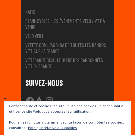
NAFIX
PLANI-CYCLES : LES ÉVÉNEMENTS VELO / VTT À
VENIR
VÉLO VERT
VETETE.COM: L'AGENDA DE TOUTES LES RANDOS
VTT SUR LA FRANCE.
VTTFRANCE.COM : LE GUIDE DES RANDONNÉES
VTT EN FRANCE
SUIVEZ-NOUS
FACEBOOK
STRAVA
INSTAGRAM
Confidentialité et cookies : ce site utilise des cookies. En continuant à
utiliser ce site Web, vous acceptez leur utilisation.
Pour en savoir plus, notamment sur la façon de contrôler les cookies,
Copyright © 2026 Fontenilles VTT. Proudly powered by
WordPress
.
consultez :
Politique relative aux cookies
BoldR design by
Iceable Themes
.