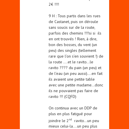
2€ !!!!
9 H : Tous partis dans les rues
de Castanet, puis on déroule
sans soucis sur de la route,
parfois des chemins !!!!si si ils
en ont trouvés ! Rien, à dire,
bon des bosses, du vent (un
peu) des singles (tellement
rare que l’on s’en souvient !) de
la route ….et le ravito…le
ravito ???? du pain (un peu) et
de l’eau (un peu aussi)….en fait
ils avaient une petite table
avec une petite madame…donc
ils ne pouvaient pas faire de
ravito !!! (CQFD)
On continua avec un DDP de
plus en plus fatigué pour
nd
joindre le 2
ravito…un peu
mieux celui-la….un peu plus