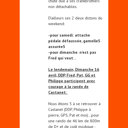
chute due à ses crankbrothers
non détachables.
D’ailleurs ses 2 deux dictons du
weekend:
-pour samedi: attache
pédale défaussée, gamelleS
assuréeS
-pour dimanche: n’est pas
Fred qui veut…
Le lendemain, Dimanche 16
avril, DDP, Fred, Pat, GG et
Philippe participent avec
courage à la rando de
Castanet:
Nous étions 5 à se retrouver à
Castanet (DDP, Philippe à
pierre, GPS, Pat et moi)…pour
une rando de 46 km de 800m
de D+ et de coût modique :