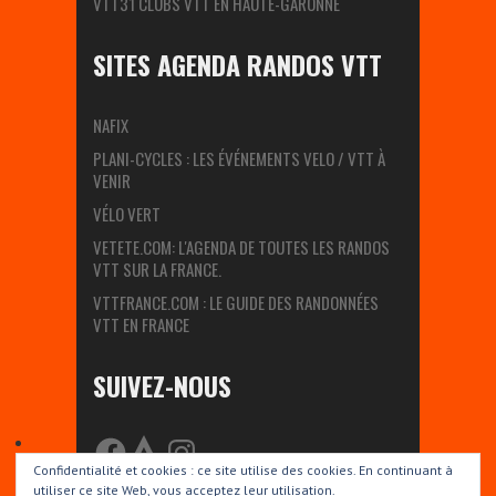
VTT31 CLUBS VTT EN HAUTE-GARONNE
SITES AGENDA RANDOS VTT
NAFIX
PLANI-CYCLES : LES ÉVÉNEMENTS VELO / VTT À
VENIR
VÉLO VERT
VETETE.COM: L'AGENDA DE TOUTES LES RANDOS
VTT SUR LA FRANCE.
VTTFRANCE.COM : LE GUIDE DES RANDONNÉES
VTT EN FRANCE
SUIVEZ-NOUS
FACEBOOK
STRAVA
INSTAGRAM
Confidentialité et cookies : ce site utilise des cookies. En continuant à
utiliser ce site Web, vous acceptez leur utilisation.