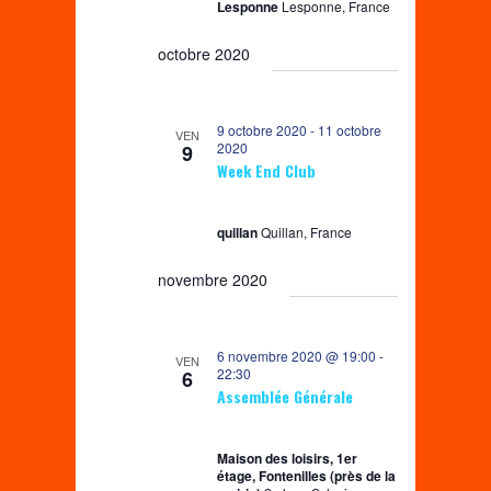
è
Lesponne
Lesponne, France
o
a
n
n
octobre 2020
t
e
d
e
m
e
.
9 octobre 2020
-
11 octobre
e
VEN
v
2020
9
n
u
Week End Club
t
e
s
quillan
Quillan, France
É
novembre 2020
v
è
n
6 novembre 2020 @ 19:00
-
VEN
22:30
6
e
Assemblée Générale
m
e
Maison des loisirs, 1er
n
étage, Fontenilles (près de la