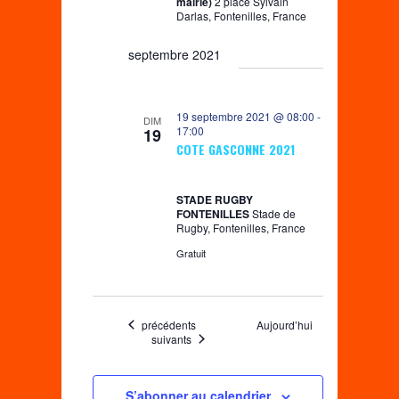
mairie)
2 place Sylvain
t
Darlas, Fontenilles, France
s
septembre 2021
19 septembre 2021 @ 08:00
-
DIM
17:00
19
COTE GASCONNE 2021
STADE RUGBY
FONTENILLES
Stade de
Rugby, Fontenilles, France
Gratuit
Évènements
précédents
Aujourd’hui
Évènements
suivants
S’abonner au calendrier