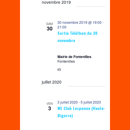
t
novembre 2019
e
h
i
e
é
r
e
g
c
l
r
h
a
30 novembre 2019 @ 19:00
-
e
SAM
e
21:00
30
c
t
c
Sortie Téléthon du 30
h
i
novembre
t
e
o
i
e
n
Mairie de Fontenilles
o
t
Fontenilles
d
n
n
€5
e
n
a
v
juillet 2020
e
v
u
i
z
e
g
u
3 juillet 2020
-
5 juillet 2020
VEN
s
3
WE Club Lesponne (Haute-
a
n
É
Bigorre)
t
e
v
i
d