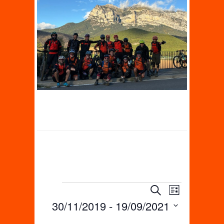
Évènements
R
N
R
L
e
e
30/11/2019
 - 
19/09/2021
a
i
c
s
c
v
h
S