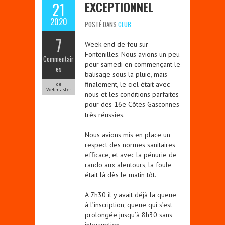
EXCEPTIONNEL
21
2020
POSTÉ DANS
CLUB
7
Week-end de feu sur
Fontenilles. Nous avions un peu
Commentair
peur samedi en commençant le
es
balisage sous la pluie, mais
finalement, le ciel était avec
de
Webmaster
nous et les conditions parfaites
pour des 16e Côtes Gasconnes
très réussies.
Nous avions mis en place un
respect des normes sanitaires
efficace, et avec la pénurie de
rando aux alentours, la foule
était là dès le matin tôt.
A 7h30 il y avait déjà la queue
à l’inscription, queue qui s’est
prolongée jusqu’à 8h30 sans