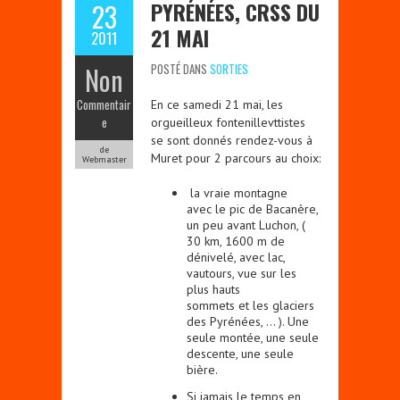
PYRÉNÉES, CRSS DU
23
21 MAI
2011
Non
POSTÉ DANS
SORTIES
Commentair
En ce samedi 21 mai, les
e
orgueilleux fontenillevttistes
se sont donnés rendez-vous à
de
Muret pour 2 parcours au choix:
Webmaster
la vraie montagne
avec le pic de Bacanère,
un peu avant Luchon, (
30 km, 1600 m de
dénivelé, avec lac,
vautours, vue sur les
plus hauts
sommets et les glaciers
des Pyrénées, … ). Une
seule montée, une seule
descente, une seule
bière.
Si jamais le temps en